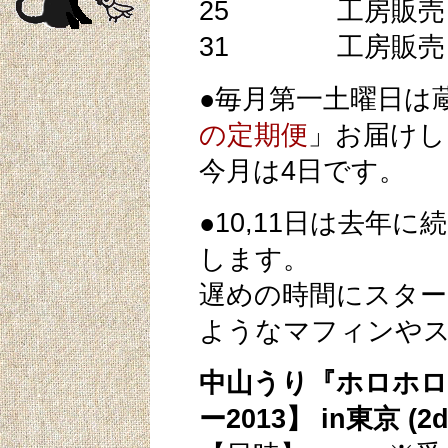
25 工房販売
31 工房販売
●毎月第一土曜日は
の定期便
」お届けし
今月は4日です。
●10,11日は去年
します。
遅めの時間にスタ
ようなマフィンや
中山うり『ホロホロ
ー2013】 in東京 (2d