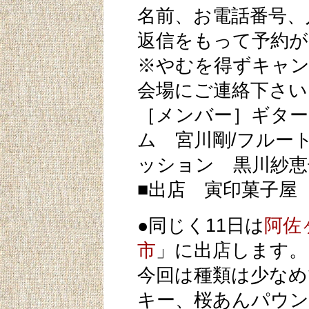
名前、お電話番号、
返信をもって予約が
※やむを得ずキャン
会場にご連絡下さい
［メンバー］ギター
ム 宮川剛/フルー
ッション 黒川紗恵
■出店 寅印菓子屋
●同じく11日は
阿佐ヶ
市
」に出店します。
今回は種類は少なめ
キー、桜あんパウン