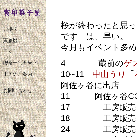
桜が終わったと思っ
ご挨拶
です、は、早い。
寅履歴
今月もイベント多め
日々
4 蔵前の
ゲ
喫茶一〇五号室
10~11
中山うり
「
工房のご案内
阿佐ヶ谷に出店
お問い合わせ
11 阿佐ヶ谷CON
17 工房販売
18 工房販売
24 工房販売