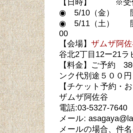
【日時】 ※受
◉ 5/10（金） 開
◉ 5/11（土） 開
00
【会場】
ザムザ阿佐
谷北2丁目12ー21ラ
【料金】ご予約 38
ンク代別途５００円
【チケット予約・お
ザムザ阿佐谷
電話:03-5327-7640
メール: asagaya@lap
メールの場合、件名