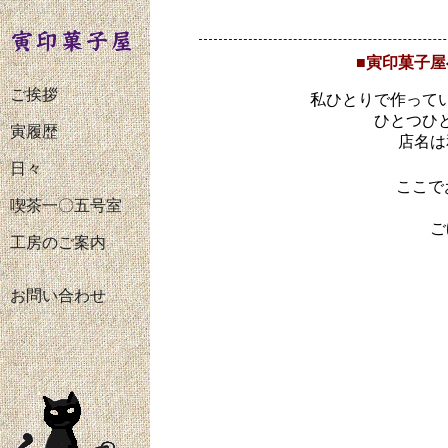
■寅印菓子
ご挨拶
私ひとりで作って
ひとつひ
寅履歴
店名は
日々
ここで
喫茶一〇五号室
ご
工房のご案内
お問い合わせ