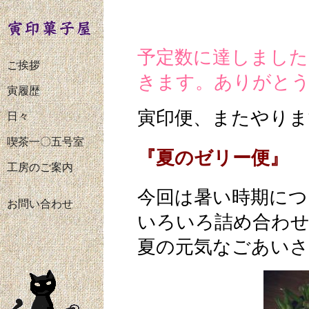
予定数に達しました
ご挨拶
きます。ありがと
寅履歴
寅印便、またやりま
日々
喫茶一〇五号室
『夏のゼリー便』
工房のご案内
今回は暑い時期に
お問い合わせ
いろいろ詰め合わ
夏の元気なごあい